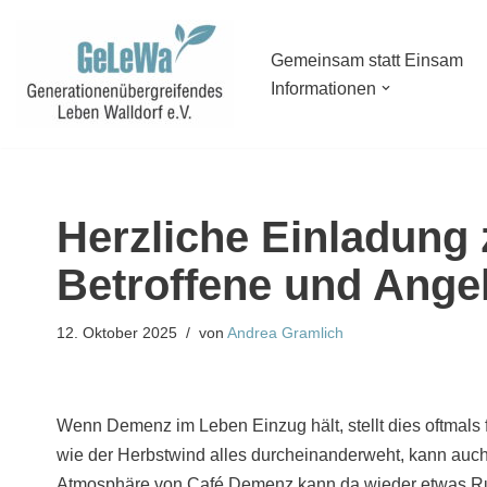
Zum
Gemeinsam statt Einsam
Informationen
Inhalt
springen
Herzliche Einladung
Betroffene und Ange
12. Oktober 2025
von
Andrea Gramlich
Wenn Demenz im Leben Einzug hält, stellt dies oftmals 
wie der Herbstwind alles durcheinanderweht, kann auch
Atmosphäre von Café Demenz kann da wieder etwas Ruhe