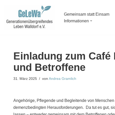
Zum
Gemeinsam statt Einsam
Informationen
Inhalt
springen
Einladung zum Café
und Betroffene
31. März 2025
von
Andrea Gramlich
Angehörige, Pflegende und Begleitende von Menschen mi
demenzbedingten Herausforderungen. Da tut es gut, s
lassen – entweder gemeinsam mit dem Betroffenen ode