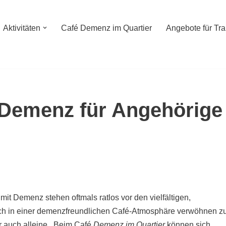
Aktivitäten
Café Demenz im Quartier
Angebote für Tr
 Demenz für Angehörige
t Demenz stehen oftmals ratlos vor den vielfältigen,
ich in einer demenzfreundlichen Café-Atmosphäre verwöhnen z
r auch alleine. Beim Café
Demenz im Quartier
können sich