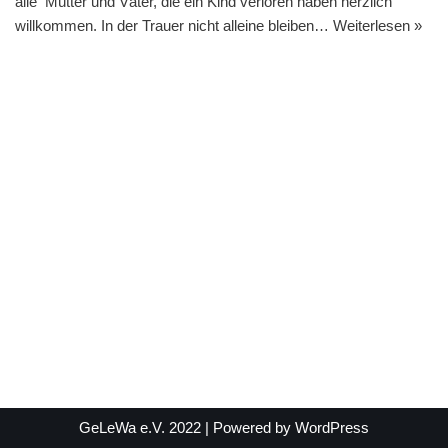
alle Mütter und Väter, die ein Kind verloren haben herzlich
willkommen. In der Trauer nicht alleine bleiben…
Weiterlesen »
GeLeWa e.V. 2022
| Powered by
WordPress